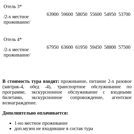
Отель 3*
63900
59600
58050
55600
54950
53700
/2-х местное
проживание/
Отель 4*
67950
63600
61950
59450
58800
57500
/2-х местное
проживание/
В стоимость тура входит:
проживание, питание 2-х разовое
(завтрак-4, обед -4), транспортное обслуживание по
программе, экскурсионное обслуживание с входными
билетами, экскурсионное сопровождение, агентское
вознаграждение.
Дополнительно оплачивается:
1-но местное проживание
доп.музеи не входившие в состав тура