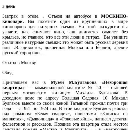
3 день
Завтрак в отеле. . Отъезд на автобусе в
МОСКИНО-
кинопарк.
Вы посетите один из крупнейших в мире
кинопарков для натурных съемок. На этой экскурсии вы
узнаете, как снимают кино, как двигается самолет без
крыльев, но главное, кто все эти люди в титрах. Вы увидите
различные натурные съемки: это может быть русская деревня
или г.Владивосток, довоенная Москва или Берлин, древне
русский город или......
Отъезд в Москву.
Обед
Приглашаем вас в
Музей М.Булгакова «Нехорошая
квартира»
— коммунальной квартире № 50 — ставшей
первым московским жилищем Михаила Булгакова! В
доходном доме по адресу Большая Садовая, 10, Михаил
Булгаков вместе со своей женой Татьяной прожил почти три
года — с 1921 по 1924 год. В этой квартире Булгаков работал
над романом «Белая гвардия», повестями «Записки на
манжетах», «Дьяволиада» и «Роковые яйца», написал десятки
фельетонов и рассказов. Позднее эта квартира стала местом
действия романа «Мастер и Маргарита» — в «нехорошей