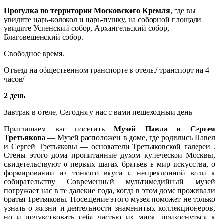
Прогулка по территории Московского Кремля
,
где вы
увидите царь-колокол и царь-пушку, на соборной площади
увидите Успенский собор, Архангельский собор,
Благовещенский собор.
Свободное время.
Отъезд на общественном транспорте в отель./ транспорт на 4
часов/
2 день
Завтрак в отеле. Сегодня у нас с вами пешеходный день
Приглашаем вас посетить
Музей Павла и Сергея
Третьякова
— Музей расположен в доме, где родились Павел
и Сергей Третьяковы — основатели Третьяковской галереи .
Стены этого дома пропитанные духом купеческой Москвы,
свидетельствуют о первых шагах братьев в мир искусства, о
формировании их тонкого вкуса и непреклонной воли к
собирательству Современный мультимедийный музей
погружает нас в те далекие года, когда в этом доме проживали
братья Третьяковы. Посещение этого музея поможет не только
узнать о жизни и деятельности знаменитых коллекционеров,
но и почувствовать себя частью их мира, прикоснуться к