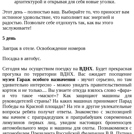
архитектурой и открывая для себя новые уголки.
Этот день – полностью ваш. Выбирайте то, что приносит вам
истинное удовольствие, что наполняет вас энергией и
радостью. Позвольте себе отдохнуть так, как вы этого
заслуживаете!
5 день
Завтрак в отеле. Освобождение номеров
Посадка в автобус.
Сегодня мы осуществим поездку на
ВДНХ
.
Будет прекрасная
прогулка по территории ВДНХ. Вас ожидает посещение
музея Гараж особого назначения
- звучит серьезно, но там
удивительно интересно - можно увидеть правительственный
кортеж и не только.... Вы узнаете откуда взялось слово «фара»
и что такое «маскот»? Как защищают машины для
руководителей страны? На каких машинах принимают Парад
Победы на Красной площади? На эти и другие увлекательные
вопросы ребята получат ответы. Знакомство с экспозицией
мы начнем с прапрадедушек и прапрабабушек современных
лимузинов первых лиц, увидим настоящих броненосцев
автомобильного мира и машины для охоты. Познакомимся с
автомобилем Президента Российской Федерации В.В. Путина