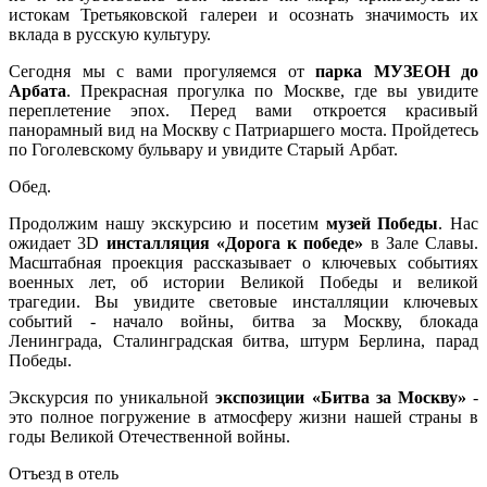
истокам Третьяковской галереи и осознать значимость их
вклада в русскую культуру.
Сегодня мы с вами прогуляемся от
парка МУЗЕОН до
Арбата
.
Прекрасная прогулка по Москве, где вы увидите
переплетение эпох. Перед вами откроется красивый
панорамный вид на Москву с Патриаршего моста. Пройдетесь
по Гоголевскому бульвару и увидите Старый Арбат.
Обед.
Продолжим нашу экскурсию и посетим
музей Победы
. Нас
ожидает 3D
инсталляция «Дорога к победе»
в Зале Славы.
Масштабная проекция рассказывает о ключевых событиях
военных лет, об истории Великой Победы и великой
трагедии. Вы увидите световые инсталляции ключевых
событий - начало войны, битва за Москву, блокада
Ленинграда, Сталинградская битва, штурм Берлина, парад
Победы.
Экскурсия по уникальной
экспозиции «Битва за Москву»
-
это полное погружение в атмосферу жизни нашей страны в
годы Великой Отечественной войны.
Отъезд в отель