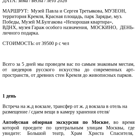
ДАТА:
зима / весна / лето 2026
МАРШРУТ:
Музей Павла и Сергея Третьякова, МУЗЕОН,
территория Кремля, Красная площадь, парк Зарядье, муз.
Победы, Музей М.Булгакова «Нехорошая квартира»,
ВДНХ, музея Гараж особого назначения, МОСКИНО,
ДЕНЬ-
личного подарка.
СТОИМОСТЬ:
от 39500 р с чел
Всего за 5 дней мы проведем вас по самым знаковым местам,
от шедевров русского искусства до современных арт-
пространств, от древних стен Кремля до живописных парков.
1 день
Встреча на ж.д вокзале, трансфер от ж. д вокзала в отель на
размещение / сдаем вещи в камеру хранения отеля/
Автобусная обзорная экскурсия по Москве
,
во время
которой проедите по центральным улицам Москвы, где
увидите: Большой театр, Храм Христа Спасителя,