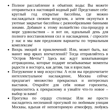
Полное расслабление в объятиях воды:
Вы можете
отправиться в настоящий водный рай! Представьте себе:
круглый год открытые бассейны, где можно
наслаждаться свежим воздухом, а затем окунуться в
уютные закрытые бассейны с разнообразными банными
зонами. Добавьте к этому волшебство спа-процедур и
море удовольствия – и вот он, идеальный день для
полного восстановления сил и наслаждения. / спросите
у нас и мы вам предложим варианты по термальным
комплексам/
Вихрь эмоций и приключений:
Или, может быть, вас
манит мир ярких впечатлений? Тогда отправляйтесь в
"Остров Мечты"! Здесь вас ждут захватывающие
аттракционы, которые подарят незабываемые моменты
радости и восторга, как детям, так и взрослым.
Погружение в мир искусства:
А если вы предпочитаете
интеллектуальное наслаждение, Москва сейчас
предлагает множество прекрасных и интересных
выставок. Откройте для себя новые горизонты,
прикоснитесь к прекрасному и узнайте что-то новое –
выбор за вами!
Прогулка по сердцу столицы:
Или же просто
насладитесь неспешной прогулкой по любимым улицам
Москвы, вдыхая её неповторимую атмосферу, любуясь