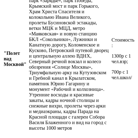
парк «Зарядье», парк Победы,
Крымский мост и парк Горького,
Храм Христа Спасителя и
колокольню Ивана Великого,
пролеты Бусиновской эстакады,
ветки МЦК и МЦД, метро
«Маяковская» и новую станцию
БКЛ «Сокольники», Лужники и
Стоимость
Канатную дорогу, Коломенское и
:
Кусково, Петровский путевой дворец
"Полет
и центральную аллею ВДНХ,
1300р с 1
над
Северный речной вокзал и колесо
чел.взр;
Москвой"
обозрения «Солнце Москвы»,
700р с 1
Триумфальную арку на Кутузовском
чел.школ/
и Гребной канал в Крылатском,
памятник Юрию Гагарину и
монумент «Рабочий и колхозница».
Утренние восходы и красивые
закаты, кадры ночной столицы и
снежные вихри, пролеты через арки
и медиаэкраны, кадры Парада на
Красной площади с галереи Собора
Василя Блаженного и вид на город с
высоты 1000 метров