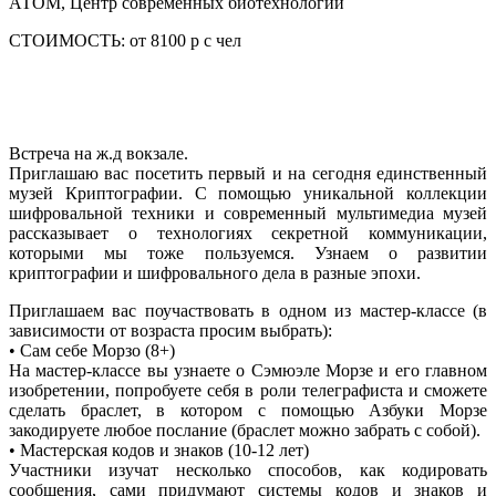
АТОМ, Центр современных биотехнологий
СТОИМОСТЬ:
от 8100 р с чел
Встреча на ж.д вокзале.
Приглашаю вас посетить первый и на сегодня единственный
музей Криптографии.
С помощью уникальной коллекции
шифровальной техники и современный мультимедиа музей
рассказывает о технологиях секретной коммуникации,
которыми мы тоже пользуемся. Узнаем о развитии
криптографии и шифровального дела в разные эпохи.
Приглашаем вас
поучаствовать в одном из мастер-классе
(в
зависимости от возраста просим выбрать):
•
Сам себе Морзо (8+)
На мастер-классе вы узнаете о Сэмюэле Морзе и его главном
изобретении, попробуете себя в роли телеграфиста и сможете
сделать браслет, в котором с помощью Азбуки Морзе
закодируете любое послание (браслет можно забрать с собой).
•
Мастерская кодов и знаков (10-12 лет)
Участники изучат несколько способов, как кодировать
сообщения, сами придумают системы кодов и знаков и