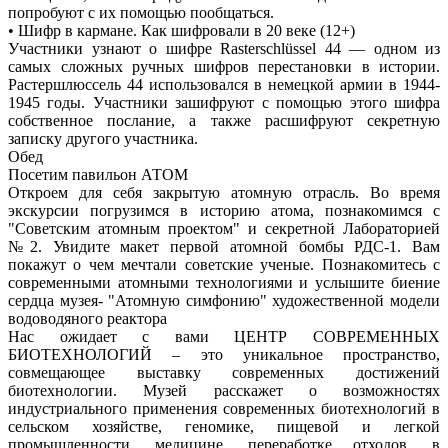
попробуют с их помощью пообщаться.
•
Шифр в кармане. Как шифровали в 20 веке (12+)
Участники узнают о шифре Rasterschlüssel 44 — одном из
самых сложных ручных шифров перестановки в истории.
Растершлюссель 44 использовался в немецкой армии в 1944-
1945 годы. Участники зашифруют с помощью этого шифра
собственное послание, а также расшифруют секретную
записку другого участника.
Обед
Посетим
павильон АТОМ
Откроем для себя закрытую атомную отрасль. Во время
экскурсии погрузимся в историю атома, познакомимся с
"Советским атомным проектом" и секретной Лабораторией
№2. Увидите макет первой атомной бомбы РДС-1. Вам
покажут о чем мечтали советские ученые. Познакомитесь с
современными атомными технологиями и услышите биение
сердца музея- "Атомную симфонию" художественной модели
водоводяного реактора
Нас ожидает с вами
ЦЕНТР СОВРЕМЕННЫХ
БИОТЕХНОЛОГИЙ
– это уникальное пространство,
совмещающее выставку современных достижений
биотехнологии. Музей расскажет о возможностях
индустриального применения современных биотехнологий в
сельском хозяйстве, геномике, пищевой и легкой
промышленности, медицине, переработке отходов, в