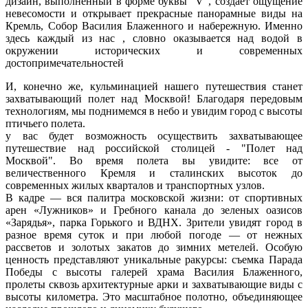
дизайн, выполненный в форме буквы "V", создает ощущение
невесомости и открывает прекрасные панорамные виды на
Кремль, Собор Василия Блаженного и набережную. Именно
здесь каждый из нас , словно оказывается над водой в
окружении исторических и современных
достопримечательностей
И, конечно же, кульминацией нашего путешествия станет
захватывающий полет над Москвой! Благодаря передовым
технологиям, мы поднимемся в небо и увидим город с высоты
птичьего полета.
у вас будет возможность осуществить захватывающее
путешествие над российской столицей -
"Полет над
Москвой"
. Во время полета вы увидите: все от
величественного Кремля и сталинских высоток до
современных жилых кварталов и транспортных узлов.
В кадре — вся палитра московской жизни: от спортивных
арен «Лужников» и Гребного канала до зеленых оазисов
«Зарядья», парка Горького и ВДНХ. Зрители увидят город в
разное время суток и при любой погоде — от нежных
рассветов и золотых закатов до зимних метелей. Особую
ценность представляют уникальные ракурсы: съемка Парада
Победы с высоты галерей храма Василия Блаженного,
пролеты сквозь архитектурные арки и захватывающие виды с
высоты километра. Это масштабное полотно, объединяющее