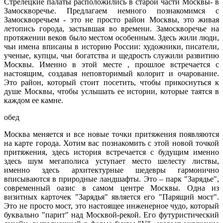
Стрелецкие палаты расположились в старой части Москвы- в
Замоскворечье.
Предлагаем немного познакомимся с
Замоскворечьем - это не просто район Москвы, это живая
летопись города, застывшая во времени. Замоскворечье на
протяжении веков было местом особенным. Здесь жили люди,
чьи имена вписаны в историю России: художники, писатели,
ученые, купцы, чьи богатства и щедрость служили развитию
Москвы. Именно в этой месте , прошлое встречается с
настоящим, создавая неповторимый колорит и очарование.
Это район, который стоит посетить, чтобы прикоснуться к
душе Москвы, чтобы услышать ее истории, которые таятся в
каждом ее камне.
обед
Москва меняется и все новые точки притяжения появляются
на карте города. Хотим вас познакомить с этой новой точкой
притяжения, здесь история встречается с будущим именно
здесь шум мегаполиса уступает место шелесту листвы,
именно здесь архитектурные шедевры гармонично
вписываются в природные ландшафты. Это –
парк "Зарядье",
современный оазис в самом центре Москвы. Одна из
визитных карточек "Зарядья" является его
"Парящий мост".
Это не просто мост, это настоящее инженерное чудо, который
буквально "парит" над Москвой-рекой. Его футуристический