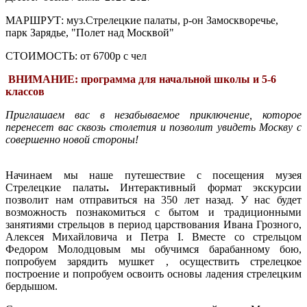
МАРШРУТ:
муз.Стрелецкие палаты, р-он Замоскворечье,
парк Зарядье, "Полет над Москвой"
СТОИМОСТЬ:
от 6700р с чел
ВНИМАНИЕ: программа для начальной школы и 5-6
классов
Приглашаем вас в незабываемое приключение, которое
перенесет вас сквозь столетия и позволит увидеть Москву с
совершенно новой стороны!
Начинаем мы наше путешествие с посещения
музея
Стрелецкие палаты
.
Интерактивный формат экскурсии
позволит нам отправиться на 350 лет назад. У нас будет
возможность познакомиться с бытом и традиционными
занятиями стрельцов в период царствования Ивана Грозного,
Алексея Михайловича и Петра I. Вместе со стрельцом
Федором Молодцовым мы обучимся барабанному бою,
попробуем зарядить мушкет , осуществить стрелецкое
построение и попробуем освоить основы ладения стрелецким
бердышом.