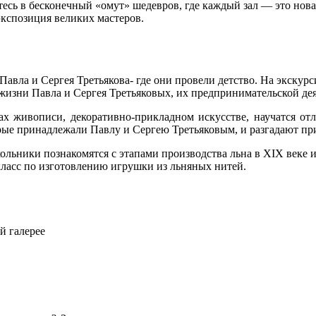
сь в бесконечный «омут» шедевров, где каждый зал — это новая
экспозиция великих мастеров.
авла и Сергея Третьякова- где они провели детство. На экскур
жизни Павла и Сергея Третьяковых, их предпринимательской дея
х живописи, декоративно-прикладном искусстве, научатся отл
орые принадлежали Павлу и Сергею Третьяковым, и разгадают п
ники познакомятся с этапами производства льна в XIX веке и п
класс по изготовлению игрушки из льняных нитей.
й галерее