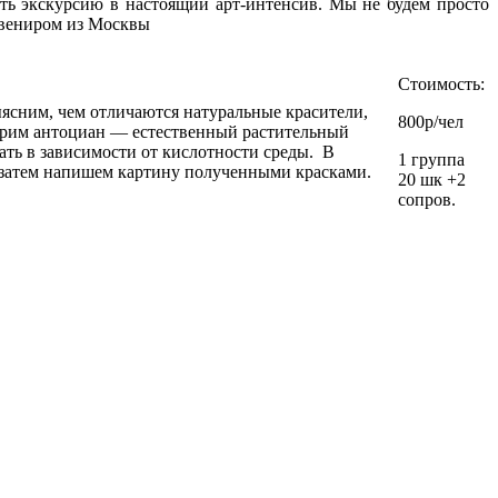
ть экскурсию в настоящий арт-интенсив. Мы не будем просто
увениром из Москвы
Стоимость:
Выясним, чем отличаются натуральные красители,
800р/чел
отрим антоциан — естественный растительный
мать в зависимости от кислотности среды. В
1 группа
 затем напишем картину полученными красками.
20 шк +2
сопров.