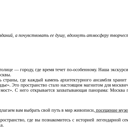
зданий, а почувствовать ее душу, вдохнуть атмосферу творчеств
толице
— городу, где время течет по-особенному. Наша экскурси
осквы.
ь страны, где каждый камень архитектурного ансамбля храни
ядье».
Это пространство стало настоящим магнитом для москвич
 мост»
. С него открывается захватывающая панорама: Москва п
лагаем вам выбрать свой путь в мир живописи,
посещение музея
остранство, где вы познакомитесь с историей легендарной сем
а.