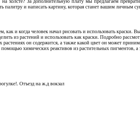
и на холсте?
За дополнительную плату
мы предлагаем преврати
ь палитру и написать картину, которая станет вашим личным с
м, как и когда человек начал рисовать и использовать краски. 
делить из растений и использовать как краски. Подробно рассм
их растениях он содержится, а также какой цвет он может прини
с помощью химических реактивов из растительных пигментов, а
огулке!. Отъезд на ж.д вокзал