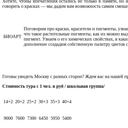
Хотите, чтобы впечатления остались не только в памяти, но 
говорить о красках — мы дадим вам возможность самим смешат
Поговорим про краски, красители и пигменты, узнае
что такое растительные пигменты, как их можно вы
БИОАРТ
пигмент. Узнаем о его химических свойствах, в как
дополнение создадим собственную палитру цветов 
Готовы увидеть Москву с разных сторон? Ждем вас на нашей пр
Стоимость тура с 1 чел. в руб / школьная группа/
14+2
20+2
25+2
30+3
35+3
40+4
9000
7600
7300
6450
5950
5400