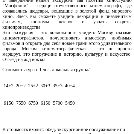
В завершение нашей экскурсии мы посетим
киностудию
"Мосфильм"
– сердце отечественного кинематографа, где
создавались шедевры, вошедшие в золотой фонд мирового
кино. Здесь вы сможете увидеть декорации к знаменитым
фильмам, костюмы актеров и узнать секреты
кинопроизводства.
Эта экскурсия – это возможность увидеть Москву глазами
кинематографистов, почувствовать атмосферу любимых
фильмов и открыть для себя новые грани этого удивительного
города. Москва кинематографическая – это не просто
маршрут, это погружение в историю, культуру и искусство.
Отъезд на ж.д вокзал
Стоимость тура с 1 чел. /школьная группа/
14+2
20+2
25+2
30+3
35+3
40+4
9150
7550
6750
6150
5700
5450
В стоимость входит:
обед, экскурсионное обслуживание по