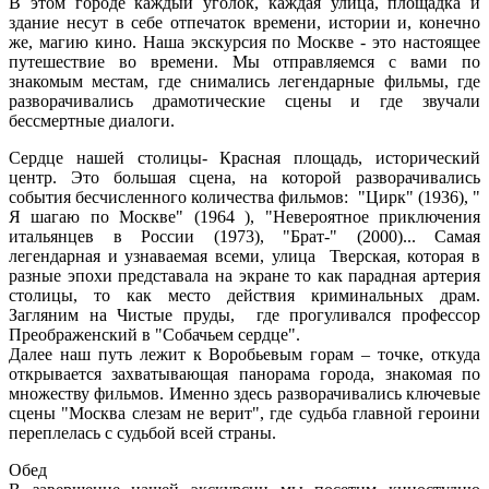
В этом городе каждый уголок, каждая улица, площадка и
здание несут в себе отпечаток времени, истории и, конечно
же, магию кино. Наша
экскурсия по Москве
- это настоящее
путешествие во времени. Мы отправляемся с вами по
знакомым местам, где снимались легендарные фильмы, где
разворачивались драмотические сцены и где звучали
бессмертные диалоги.
Сердце нашей столицы-
Красная площадь,
исторический
центр. Это большая сцена, на которой разворачивались
события бесчисленного количества фильмов: "Цирк" (1936), "
Я шагаю по Москве" (1964 ), "Невероятное приключения
итальянцев в России (1973), "Брат-" (2000)... Самая
легендарная и узнаваемая всеми, улица Тверская, которая в
разные эпохи представала на экране то как парадная артерия
столицы, то как место действия криминальных драм.
Загляним на Чистые пруды, где прогуливался профессор
Преображенский в "Собачьем сердце".
Далее наш путь лежит к
Воробьевым горам
– точке, откуда
открывается захватывающая панорама города, знакомая по
множеству фильмов. Именно здесь разворачивались ключевые
сцены "Москва слезам не верит", где судьба главной героини
переплелась с судьбой всей страны.
Обед