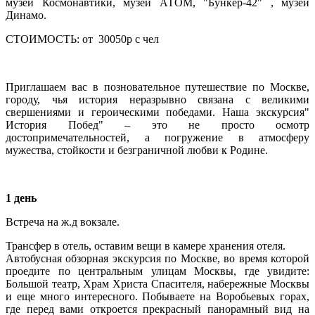
музей Космонавтики, музей АТОМ, "Бункер-42" , музей
Динамо.
СТОИМОСТЬ:
от 30050р с чел
Приглашаем вас в позновательное путешествие по Москве,
городу, чья история неразрывно связана с великими
свершениями и героическими победами. Наша экскурсия"
История Побед" – это не просто осмотр
достопримечательностей, а погружение в атмосферу
мужества, стойкости и безграничной любви к Родине.
1 день
Встреча на ж.д вокзале.
Трансфер в отель, оставим вещи в камере хранения отеля.
Автобусная обзорная экскурсия по Москве
, во время которой
проедите по центральным улицам Москвы, где увидите:
Большой театр, Храм Христа Спасителя, набережные Москвы
и еще много интересного. Побываете на Воробьевых горах,
где перед вами откроется прекрасный панорамный вид на