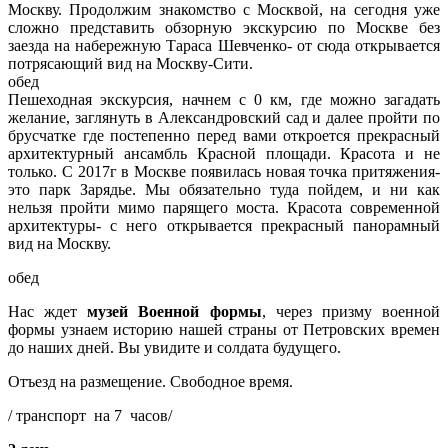
Москву. Продолжим знакомство с Москвой, на сегодня уже
сложно представить обзорную экскурсию по Москве без
заезда на набережную Тараса Шевченко- от сюда открывается
потрясающий вид на Москву-Сити.
обед
Пешеходная экскурсия,
начнем с 0 км, где можно загадать
желание, заглянуть в Александровский сад и далее пройти по
брусчатке где постепенно перед вами откроется прекрасный
архитектурный ансамбль
Красной площади
. Красота и не
только. С 2017г в Москве появилась новая точка притяжения-
это парк Зарядье. Мы обязательно туда пойдем, и ни как
нельзя пройти мимо парящего моста. Красота современной
архитектуры- с него открывается прекрасный панорамный
вид на Москву.
обед
Нас ждет
музей Военной формы
, через призму военной
формы узнаем историю нашей страны от Петровских времен
до наших дней. Вы увидите и солдата будущего.
Отъезд на размещение. Свободное время.
/ транспорт на 7 часов/