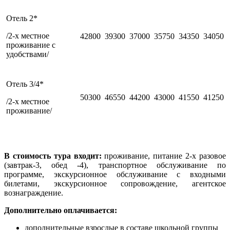
Отель 2*
/2-х местное
42800
39300
37000
35750
34350
34050
проживание с
удобствами/
Отель 3/4*
50300
46550
44200
43000
41550
41250
/2-х местное
проживание/
В стоимость тура входит
:
проживание, питание 2-х разовое
(завтрак-3, обед -4), транспортное обслуживание по
программе, экскурсионное обслуживание с входными
билетами, экскурсионное сопровождение, агентское
вознаграждение.
Дополнительно оплачивается:
дополнительные взрослые в составе школьной группы