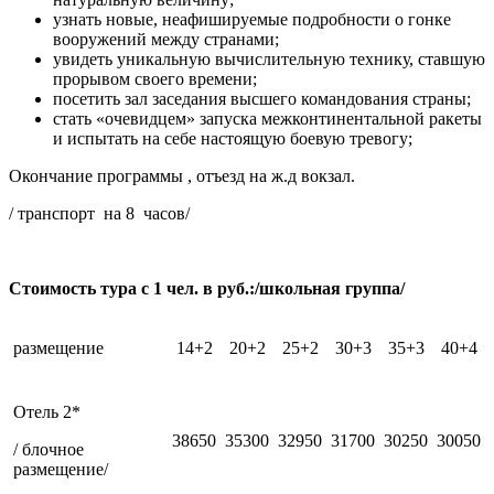
узнать новые, неафишируемые подробности о гонке
вооружений между странами;
увидеть уникальную вычислительную технику, ставшую
прорывом своего времени;
посетить зал заседания высшего командования страны;
стать «очевидцем» запуска межконтинентальной ракеты
и испытать на себе настоящую боевую тревогу;
Окончание программы , отъезд на ж.д вокзал.
/ транспорт на 8 часов/
Стоимость тура с 1 чел. в руб.:/школьная группа/
размещение
14+2
20+2
25+2
30+3
35+3
40+4
Отель 2*
38650
35300
32950
31700
30250
30050
/ блочное
размещение/