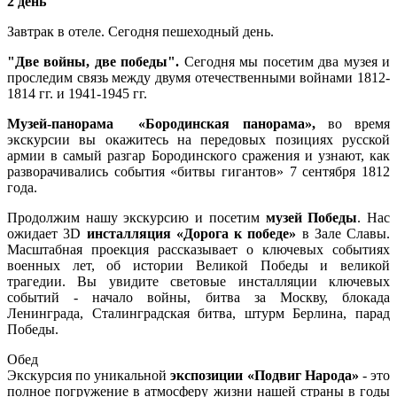
2 день
Завтрак в отеле. Сегодня пешеходный день.
"Две войны, две победы"
.
Сегодня мы посетим два музея и
проследим связь между двумя отечественными войнами 1812-
1814 гг. и 1941-1945 гг.
Музей-панорама «Бородинская панорама»,
во время
экскурсии вы окажитесь на передовых позициях русской
армии в самый разгар Бородинского сражения и узнают, как
разворачивались события «битвы гигантов» 7 сентября 1812
года.
Продолжим нашу экскурсию и посетим
музей Победы
. Нас
ожидает 3D
инсталляция «Дорога к победе»
в Зале Славы.
Масштабная проекция рассказывает о ключевых событиях
военных лет, об истории Великой Победы и великой
трагедии. Вы увидите световые инсталляции ключевых
событий - начало войны, битва за Москву, блокада
Ленинграда, Сталинградская битва, штурм Берлина, парад
Победы.
Обед
Экскурсия по уникальной
экспозиции «Подвиг Народа»
-
это
полное погружение в атмосферу жизни нашей страны в годы