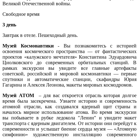
Великой Отечественной войны.
Свободное время
3 день
Завтрак в отеле. Пешеходный день.
Музей Космонавтики
- Вы познакомитесь с историей
освоения космического пространства — от фантастических
проектов «калужского мечтателя» Константина Эдуардовича
Циолковского до современных орбитальных станций. В
рамках экскурсии вы увидите все главные артефакты
советской, российской и мировой космонавтики — первые
спутники и автоматические станции, скафандры Юрия
Гагарина и Алексея Леонова, макеты мировых космодромов.
Музей АТОМ
– для вас откроется отрасль которая долгое
время была засекречена. Узнаете историю и современность
атомной отрасли, как создавался ядерный щит страны и
началось мирное использование атома. Во время экскурсии
вы побываете в рубке ледокола "Ленин" и увидите макет
транспорта с ядерным двигателем. От истории они перейдут к
современности и услышат биение сердца музея — «Атомную
симфонию» художественную инсталляцию современного