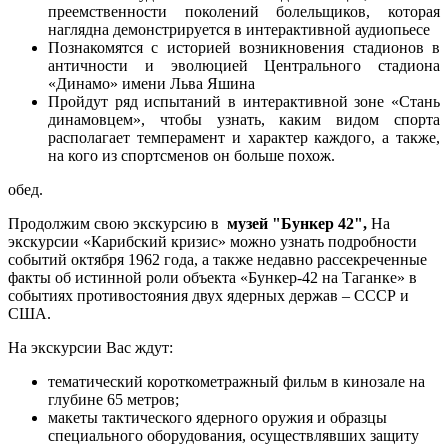
преемственности поколений болельщиков, которая
наглядна демонстрируется в интерактивной аудиопьесе
Познакомятся с историей возникновения стадионов в
античности и эволюцией Центрального стадиона
«Динамо» имени Льва Яшина
Пройдут ряд испытаний в интерактивной зоне «Стань
динамовцем», чтобы узнать, каким видом спорта
располагает темперамент и характер каждого, а также,
на кого из спортсменов он больше похож.
обед.
Продолжим свою экскурсию в
музей "Бункер 42"
,
На
экскурсии «Карибский кризис» можно узнать подробности
событий октября 1962 года, а также недавно рассекреченные
факты об истинной роли объекта «Бункер-42 на Таганке» в
событиях противостояния двух ядерных держав – СССР и
США.
На экскурсии Вас ждут:
тематический короткометражный фильм в кинозале на
глубине 65 метров;
макеты тактического ядерного оружия и образцы
специального оборудования, осуществлявших защиту